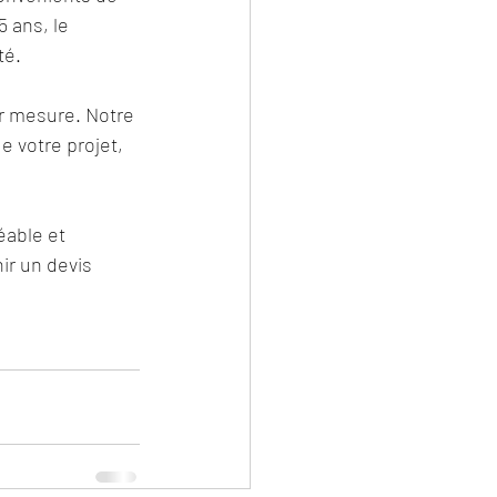
 ans, le 
té.
r mesure. Notre 
 votre projet, 
éable et 
ir un devis 