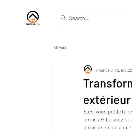
All Posts
Alliance CTRL inc.
22
Transfor
extérieur
Êtes-vous prêt(e) à r
terrasse? Laissez-vou
terrasse en bois ou 