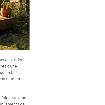
ace extérieur. 
erez d'une 
sse en bois 
 vos moments 
fait pour vous. 
convénients de 