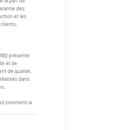
la part de 
arantie des 
ction et les 
clients.
 RBQ présente 
é et de 
ent de qualité. 
réalisés dans 
s. 
rez comment la 