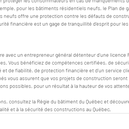
r protéger les consommateurs en cas de manquements de 
xemple, pour les bâtiments résidentiels neufs, le Plan de g
s neufs offre une protection contre les défauts de constru
té financière est un gage de tranquillité d'esprit pour les 
ire avec un entrepreneur général détenteur d'une licence
s. Vous bénéficiez de compétences certifiées, de sécurit
 et de fiabilité, de protection financière et d'un service cli
s vous assurent que vos projets de construction seront 
ions possibles, pour un résultat à la hauteur de vos attente
ions, consultez la Régie du bâtiment du Québec et découv
alité et à la sécurité des constructions au Québec.