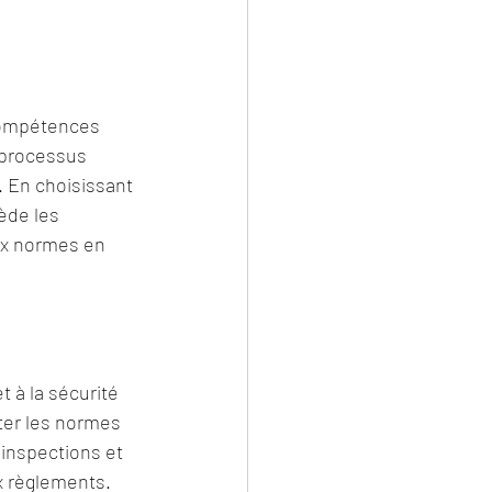
compétences 
 processus 
 En choisissant 
ède les 
ux normes en 
t à la sécurité 
ter les normes 
 inspections et 
x règlements. 