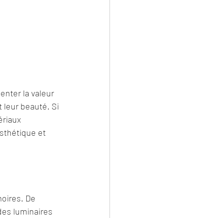
nter la valeur 
 leur beauté. Si 
riaux 
sthétique et 
oires. De 
des luminaires 