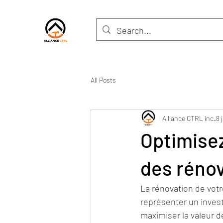
All Posts
Alliance CTRL inc.
8 
Optimisez
des rénov
La rénovation de vot
représenter un inves
maximiser la valeur de