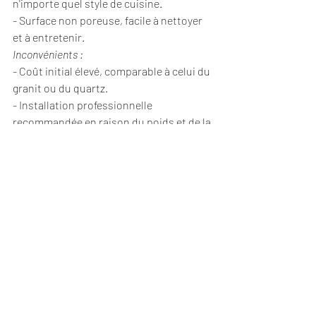
n'importe quel style de cuisine.
- Surface non poreuse, facile à nettoyer 
et à entretenir.
Inconvénients :
- Coût initial élevé, comparable à celui du 
granit ou du quartz.
- Installation professionnelle 
recommandée en raison du poids et de la 
complexité du matériau.
- Sensible aux rayures et aux éclats 
lorsqu'il est soumis à un usage intensif.
En choisissant le bon matériau de 
comptoir pour votre cuisine, vous 
pouvez créer un espace fonctionnel et 
esthétique qui répond à vos besoins et à 
votre style de vie. Pesez soigneusement 
les avantages et les inconvénients de 
chaque option pour prendre la meilleure 