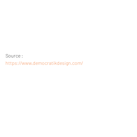
Source : 
https://www.democratikdesign.com/
10. Retour au naturel :
 Les finitions 
mates et les matériaux naturels tels que 
le bois et le marbre font leur retour en 
force. Ces éléments apportent une 
chaleur et une authenticité à la cuisine, 
créant un espace accueillant et 
intemporel.
Les tendances cuisine pour 2024 offrent 